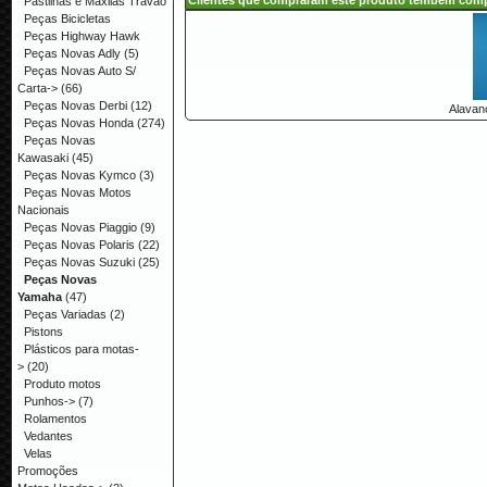
Clientes que compraram este produto tembém com
Pastilhas e Maxilas Travão
Peças Bicicletas
Peças Highway Hawk
Peças Novas Adly
(5)
Peças Novas Auto S/
Carta->
(66)
Peças Novas Derbi
(12)
Alavan
Peças Novas Honda
(274)
Peças Novas
Kawasaki
(45)
Peças Novas Kymco
(3)
Peças Novas Motos
Nacionais
Peças Novas Piaggio
(9)
Peças Novas Polaris
(22)
Peças Novas Suzuki
(25)
Peças Novas
Yamaha
(47)
Peças Variadas
(2)
Pistons
Plásticos para motas-
>
(20)
Produto motos
Punhos->
(7)
Rolamentos
Vedantes
Velas
Promoções