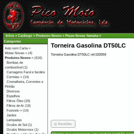
Início
»
Catálogo
»
Produtos Novos
»
Peças Novas Yamaha
»
Categorias
Torneira Gasolina DT50LC
Auto sem Carta->
Motas Novas->
(4)
Torneira Gasolina DT50LC ref.020059
Produtos Novos
->
(616)
Bombas de
combustível
(1)
Carnagens Farol e farolins
Correias->
(14)
Cremalheira, Correntes e
Pinhão
Diversos
Espelhos
Filtros Óleo
(29)
Filtros de Ar
(19)
Fusiveis->
(14)
Jantes
Lampadas
Revisões
Oculos de Sol
(1)
Oculos Motocross
(1)