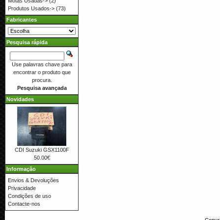
Motas Usadas->
(2)
Produtos Usados->
(73)
Fabricantes
Pesquisa rápida
Use palavras chave para
encontrar o produto que
procura.
Pesquisa avançada
Novidades
CDI Suzuki GSX1100F
50.00€
Informação
Envios & Devoluções
Privacidade
Condições de uso
Contacte-nos