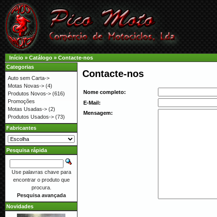
Início
»
Catálogo
»
Contacte-nos
Categorias
Contacte-nos
Auto sem Carta->
Motas Novas->
(4)
Nome completo:
Produtos Novos->
(616)
Promoções
E-Mail:
Motas Usadas->
(2)
Mensagem:
Produtos Usados->
(73)
Fabricantes
Pesquisa rápida
Use palavras chave para
encontrar o produto que
procura.
Pesquisa avançada
Novidades