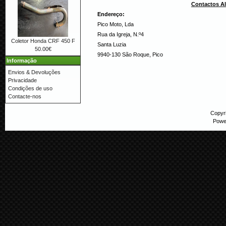
Contactos Al
Endereço:
Pico Moto, Lda
Rua da Igreja, N.º4
Coletor Honda CRF 450 F
Santa Luzia
50.00€
9940-130 São Roque, Pico
Informação
Envios & Devoluções
Privacidade
Condições de uso
Contacte-nos
Copyr
Powe