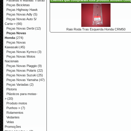
Clientes que compraram este produto tembém com
Pastilhas e Maxilas Travão
Peças Bicicletas
Peças Highway Hawk
Peças Novas Adly
(5)
Peças Novas Auto S/
Carta->
(66)
Peças Novas Derbi
(12)
Raio Roda Tras Esquerda Honda CRM50
Peças Novas
Honda
(274)
Peças Novas
Kawasaki
(45)
Peças Novas Kymco
(3)
Peças Novas Motos
Nacionais
Peças Novas Piaggio
(9)
Peças Novas Polaris
(22)
Peças Novas Suzuki
(25)
Peças Novas Yamaha
(47)
Peças Variadas
(2)
Pistons
Plásticos para motas-
>
(20)
Produto motos
Punhos->
(7)
Rolamentos
Vedantes
Velas
Promoções