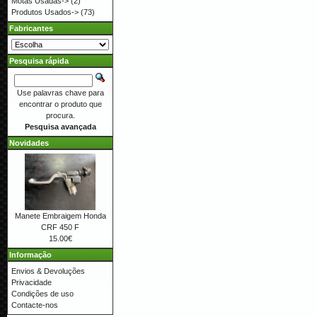
Motas Usadas->
(2)
Produtos Usados->
(73)
Fabricantes
Pesquisa rápida
Use palavras chave para
encontrar o produto que
procura.
Pesquisa avançada
Novidades
Manete Embraigem Honda
CRF 450 F
15.00€
Informação
Envios & Devoluções
Privacidade
Condições de uso
Contacte-nos