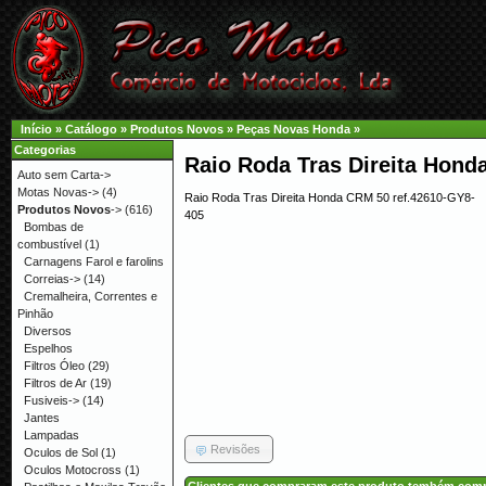
Início
»
Catálogo
»
Produtos Novos
»
Peças Novas Honda
»
Categorias
Raio Roda Tras Direita Hond
Auto sem Carta->
Motas Novas->
(4)
Raio Roda Tras Direita Honda CRM 50 ref.42610-GY8-
Produtos Novos
->
(616)
405
Bombas de
combustível
(1)
Carnagens Farol e farolins
Correias->
(14)
Cremalheira, Correntes e
Pinhão
Diversos
Espelhos
Filtros Óleo
(29)
Filtros de Ar
(19)
Fusiveis->
(14)
Jantes
Lampadas
Revisões
Oculos de Sol
(1)
Oculos Motocross
(1)