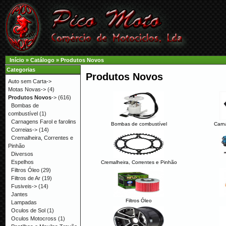
Início
»
Catálogo
»
Produtos Novos
Categorias
Produtos Novos
Auto sem Carta->
Motas Novas->
(4)
Produtos Novos
->
(616)
Bombas de
combustível
(1)
Carnagens Farol e farolins
Bombas de combustível
Carna
Correias->
(14)
Cremalheira, Correntes e
Pinhão
Diversos
Espelhos
Cremalheira, Correntes e Pinhão
Filtros Óleo
(29)
Filtros de Ar
(19)
Fusiveis->
(14)
Jantes
Filtros Óleo
Lampadas
Oculos de Sol
(1)
Oculos Motocross
(1)