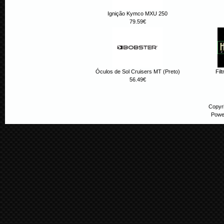
Ignição Kymco MXU 250
79.59€
Óculos de Sol Cruisers MT (Preto)
Fil
56.49€
Copyr
Powe