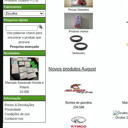
Produtos Usados->
(73)
Fabricantes
Peças Variadas
Pesquisa rápida
Produto motos
Use palavras chave para
encontrar o produto que
procura.
Pesquisa avançada
Novidades
Vedantes
Novos produtos August
Manuais Kawasaki Honda e
Polaris
10.00€
Informação
Bomba de gasolina
Man
Envios & Devoluções
234.58€
Privacidade
Condições de uso
Óculos 1
Contacte-nos