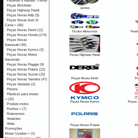
Pastilhas e Maxilas Travão
Peças Bicicletas
Jantes
Peças Highway Hawk
Peças Novas Adly
(5)
Peças Novas Auto S/
Carta->
(66)
Peças Novas Derbi
(12)
Oculos Motocross
Pasti
Peças Novas Honda
(274)
Peças Novas
Kawasaki
(45)
Peças Novas Kymco
(3)
Peças Novas Motos
Peças Highway Hawk
Nacionais
Peças Novas Piaggio
(9)
Peças Novas Polaris
(22)
Peças Novas Suzuki
(25)
Peças Novas Derbi
P
Peças Novas Yamaha
(47)
Peças Variadas
(2)
Pistons
Plásticos para motas-
>
(20)
Peças Novas Kymco
Peças 
Produto motos
Punhos->
(7)
Rolamentos
Vedantes
Velas
Peças Novas Polaris
P
Promoções
Motas Usadas->
(2)