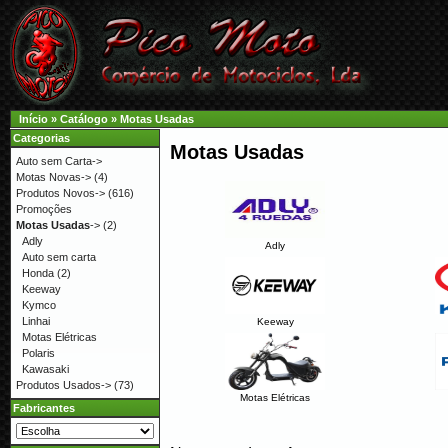
Início
»
Catálogo
»
Motas Usadas
Categorias
Motas Usadas
Auto sem Carta->
Motas Novas->
(4)
Produtos Novos->
(616)
Promoções
Motas Usadas
->
(2)
Adly
Adly
Auto sem carta
Honda
(2)
Keeway
Kymco
Linhai
Keeway
Motas Elétricas
Polaris
Kawasaki
Produtos Usados->
(73)
Motas Elétricas
Fabricantes